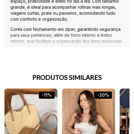
espaço, praticidade e estilo no dia a dia. Com tamanho
grande, é ideal para acompanhar rotinas mais longas,
viagens curtas, praia ou passeios, acomodando tudo
com conforto e organização.
Conta com fechamento em zíper, garantindo segurança
para seus pertences, além de forro interno e bolso
interno, que facilitam a organização dos itens essenciais.
Um modelo versátil, funcional e elegante, perfeito para
quem gosta de bolsas amplas sem abrir mão do visual.
Destaques:
PRODUTOS SIMILARES
Tamanho grande
Fechamento em ziper
-11%
-20%
Forro interno
Bolso interno para organização
Espaçosa e funcional
Tamanho: 37x43x15