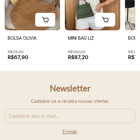
https://youtube.com/shorts/AHVApt_iCRc?
[reel:
feature=share
BOLSA OLIVIA
MINI BAG LIZ
BOLS
R$76,00
R$109,00
R$110
R$67,90
R$87,20
R$7
Newsletter
Cadastre-se e receba nossas ofertas.