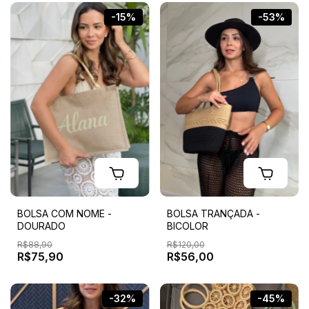
-15%
-53%
BOLSA COM NOME -
BOLSA TRANÇADA -
DOURADO
BICOLOR
R$88,90
R$120,00
R$75,90
R$56,00
-32%
-45%