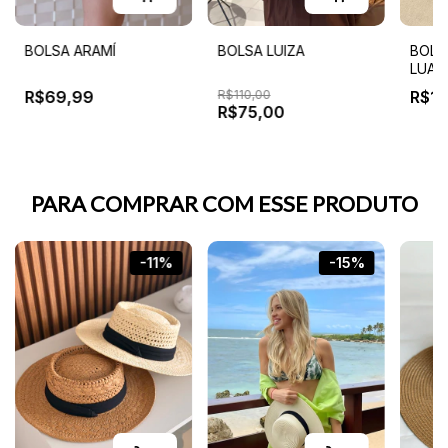
BOLSA ARAMÍ
BOLSA LUIZA
BOLSA
LUA
R$69,99
R$110,00
R$10
R$75,00
PARA COMPRAR COM ESSE PRODUTO
-11%
-15%