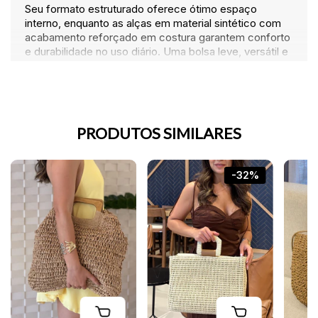
Seu formato estruturado oferece ótimo espaço
interno, enquanto as alças em material sintético com
acabamento reforçado em costura garantem conforto
e durabilidade no uso diário. Uma bolsa leve, versátil e
ideal para acompanhar desde passeios diurnos até
momentos de lazer.
Destaques:
PRODUTOS SIMILARES
Design tramado elegante
Formato estruturado
-32%
Alças reforçadas em material sintético
Leve e confortável
Estilo casual chic
Tamanho: 32x35x15
Vídeo do Produto: