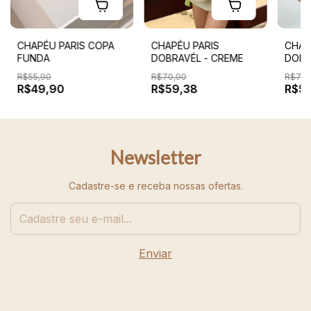
CHAPÉU PARIS COPA
CHAPÉU PARIS
CHAP
FUNDA
DOBRAVÉL - CREME
DOBR
CARA
R$55,90
R$70,00
R$70,
R$49,90
R$59,38
R$57
Newsletter
Cadastre-se e receba nossas ofertas.