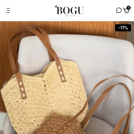
0
-11%