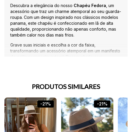
Descubra a elegância do nosso
Chapéu Fedora
, um
acessório que traz um charme atemporal ao seu guarda-
roupa. Com um design inspirado nos clássicos modelos
panama, este chapéu é confeccionado em lã de alta
qualidade, proporcionando não apenas conforto, mas
também calor nos dias mais frios.
Grave suas iniciais e escolha a cor da faixa,
transformando um acessório atemporal em um manifesto
de estilo puramente autoral. Desenvolvido com
acabamento premium e estrutura impecável!
[reel:https://youtube.com/shorts/QbV8KoTiAoo?
feature=share
PRODUTOS SIMILARES
-21%
-21%