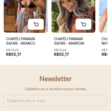
CHAPÉU PANAMÁ
CHAPÉU PANAMÁ
CHAP
SAFARI - BRANCO
SAFARI - MARROM
NATU
R$70,00
R$70,00
R$75,
R$55,17
R$55,17
R$61
Newsletter
Cadastre-se e receba nossas ofertas.